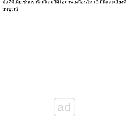
มัลติมีเดียเช่นกราฟิกสีเต็มวิดีโอภาพเคลื่อนไหว 3 มิติและเสียงที่
สมบูรณ์
ad