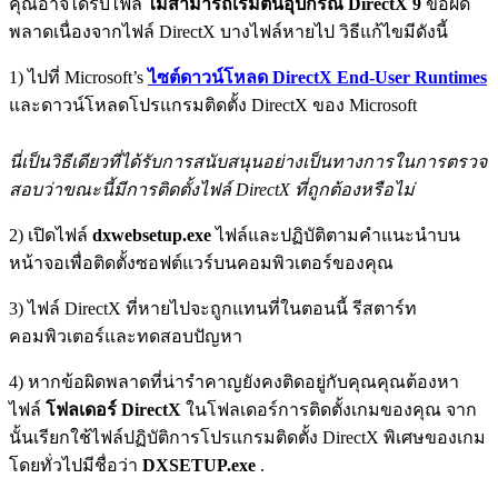
คุณอาจได้รับไฟล์
ไม่สามารถเริ่มต้นอุปกรณ์ DirectX 9
ข้อผิด
พลาดเนื่องจากไฟล์ DirectX บางไฟล์หายไป วิธีแก้ไขมีดังนี้
1) ไปที่ Microsoft’s
ไซต์ดาวน์โหลด DirectX End-User Runtimes
และดาวน์โหลดโปรแกรมติดตั้ง DirectX ของ Microsoft
นี่เป็นวิธีเดียวที่ได้รับการสนับสนุนอย่างเป็นทางการในการตรวจ
สอบว่าขณะนี้มีการติดตั้งไฟล์ DirectX ที่ถูกต้องหรือไม่
2) เปิดไฟล์
dxwebsetup.exe
ไฟล์และปฏิบัติตามคำแนะนำบน
หน้าจอเพื่อติดตั้งซอฟต์แวร์บนคอมพิวเตอร์ของคุณ
3) ไฟล์ DirectX ที่หายไปจะถูกแทนที่ในตอนนี้ รีสตาร์ท
คอมพิวเตอร์และทดสอบปัญหา
4) หากข้อผิดพลาดที่น่ารำคาญยังคงติดอยู่กับคุณคุณต้องหา
ไฟล์
โฟลเดอร์ DirectX
ในโฟลเดอร์การติดตั้งเกมของคุณ จาก
นั้นเรียกใช้ไฟล์ปฏิบัติการโปรแกรมติดตั้ง DirectX พิเศษของเกม
โดยทั่วไปมีชื่อว่า
DXSETUP.exe
.