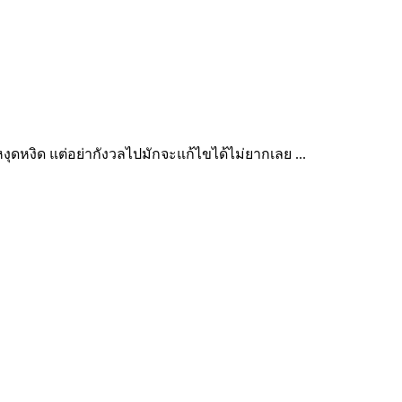
งุดหงิด แต่อย่ากังวลไปมักจะแก้ไขได้ไม่ยากเลย ...