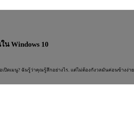
นใน Windows 10
นู? ฉันรู้ว่าคุณรู้สึกอย่างไร. แต่ไม่ต้องกังวลมันค่อนข้างง่ายที