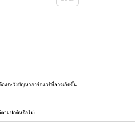
งระวังปัญหาฮาร์ดแวร์ที่อาจเกิดขึ้น
้ตามปกติหรือไม่: