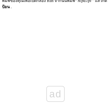
พิมพ์ของคุณเพื่อเปิดกล่อง Run จากนั้นพิมพ์“
ncpa.cpl
” แล้วกด
ป้อน
.
ad