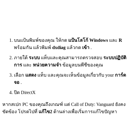
บนแป้นพิมพ์ของคุณ ให้กด
แป้นโลโก้ Windows
และ
R
พร้อมกัน แล้วพิมพ์
dxdiag
แล้วกด
เข้า
.
ภายใต้
ระบบ
แท็บและคุณสามารถตรวจสอบ
ระบบปฏิบัติ
การ
และ
หน่วยความจำ
ข้อมูลบนพีซีของคุณ
เลือก
แสดง
แท็บ และคุณจะเห็นข้อมูลเกี่ยวกับ your
การ์ด
จอ
.
ปิด DirectX
หากสเปก PC ของคุณถึงเกณฑ์ แต่ Call of Duty: Vanguard ยังคง
ขัดข้อง โปรดไปที่
แก้ไข2
ด้านล่างเพื่อเริ่มการแก้ไขปัญหา