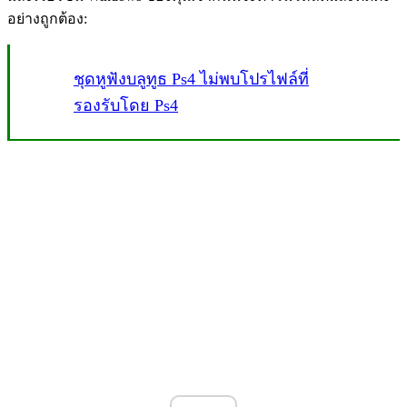
อย่างถูกต้อง:
ชุดหูฟังบลูทูธ Ps4 ไม่พบโปรไฟล์ที่
รองรับโดย Ps4