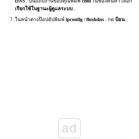
DNS
. บนแถบงานของคุณพิมพ์
cmd
ในช่องค้นหา เลือก
เรียกใช้ในฐานะผู้ดูแลระบบ
.
ในหน้าต่างป๊อปอัปพิมพ์
ipconfig / flushdns
. กด
ป้อน
.
ad